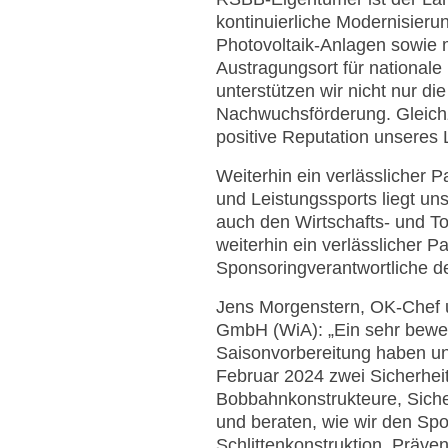
kontinuierliche Modernisieru
Photovoltaik-Anlagen sowie m
Austragungsort für national
unterstützen wir nicht nur di
Nachwuchsförderung. Gleichze
positive Reputation unseres 
Weiterhin ein verlässlicher
und Leistungssports liegt un
auch den Wirtschafts- und To
weiterhin ein verlässlicher P
Sponsoringverantwortliche 
Jens Morgenstern, OK-Chef u
GmbH (WiA): „Ein sehr bewe
Saisonvorbereitung haben un
Februar 2024 zwei Sicherhei
Bobbahnkonstrukteure, Siche
und beraten, wie wir den S
Schlittenkonstruktion, Präve