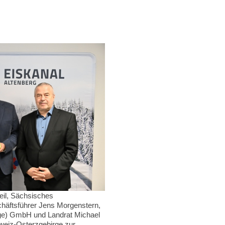
feil, Sächsisches
chäftsführer Jens Morgenstern,
rge) GmbH und Landrat Michael
weiz-Osterzgebirge zur