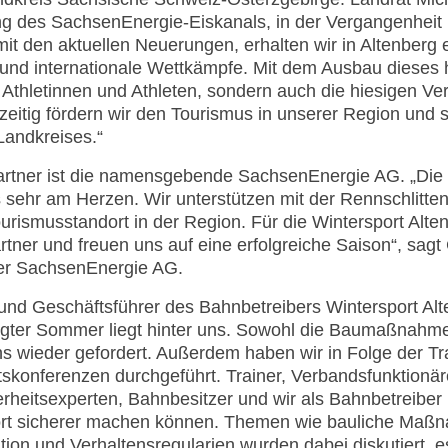
ng des SachsenEnergie-Eiskanals, in der Vergangenheit m
it den aktuellen Neuerungen, erhalten wir in Altenberg 
e und internationale Wettkämpfe. Mit dem Ausbau dieses
e Athletinnen und Athleten, sondern auch die hiesigen Ve
itig fördern wir den Tourismus in unserer Region und s
Landkreises.“
 Partner ist die namensgebende SachsenEnergie AG. „Di
s sehr am Herzen. Wir unterstützen mit der Rennschlitt
urismusstandort in der Region. Für die Wintersport Alt
artner und freuen uns auf eine erfolgreiche Saison“, sag
der SachsenEnergie AG.
nd Geschäftsführer des Bahnbetreibers Wintersport Alt
gter Sommer liegt hinter uns. Sowohl die Baumaßnahme
s wieder gefordert. Außerdem haben wir in Folge der Tr
tskonferenzen durchgeführt. Trainer, Verbandsfunktionä
rheitsexperten, Bahnbesitzer und wir als Bahnbetreibe
port sicherer machen können. Themen wie bauliche Maß
ntion und Verhaltensregularien wurden dabei diskutiert, 