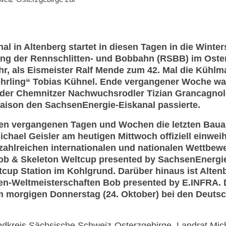
l in Altenberg startet in diesen Tagen in die Winter
ung der Rennschlitten- und Bobbahn (RSBB) im Oster
r, als Eismeister Ralf Mende zum 42. Mal die Kühlm
rling“ Tobias Kühnel. Ende vergangener Woche war 
s: der Chemnitzer Nachwuchsrodler Tizian Grancagnol
r Saison den SachsenEnergie-Eiskanal passierte.
 den vergangenen Tagen und Wochen die letzten Baua
chael Geisler am heutigen Mittwoch offiziell einweih
 zahlreichen internationalen und nationalen Wettbew
ob & Skeleton Weltcup presented by SachsenEnergie
p Station im Kohlgrund. Darüber hinaus ist Altenb
en-Weltmeisterschaften Bob presented by E.INFRA. 
am morgigen Donnerstag (24. Oktober) bei den Deuts
dkreis Sächsische Schweiz-Osterzgebirge. Landrat Mich