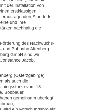
it der Installation von
einen erstklassigen
 herausragenden Standorts
reine und ihre
tärken nachhaltig die
e Förderung des Nachwuchs-
en- und Bobbahn Altenberg
enberg GmbH sind wir
t Constance Jacob,
enberg (Osterzgebirge)
n als auch die
ainingsstürze vom 13.
re, Bobbauer,
r haben gemeinsam überlegt
nahmen,
es wird ein Forschungsprojekt