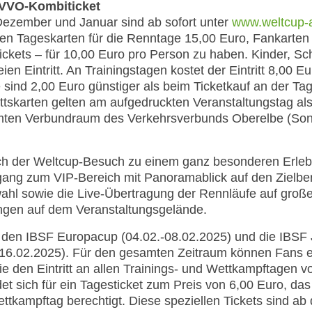
 VVO-Kombiticket
Dezember und Januar sind ab sofort unter
www.weltcup-a
sten Tageskarten für die Renntage 15,00 Euro, Fankarten 
kets – für 10,00 Euro pro Person zu haben. Kinder, Sc
n Eintritt. An Trainingstagen kostet der Eintritt 8,00 E
 sind 2,00 Euro günstiger als beim Ticketkauf an der Ta
ttskarten gelten am aufgedruckten Veranstaltungstag als
mten Verbundraum des Verkehrsverbunds Oberelbe (Son
sich der Weltcup-Besuch zu einem ganz besonderen Erle
gang zum VIP-Bereich mit Panoramablick auf den Zielbere
ahl sowie die Live-Übertragung der Rennläufe auf große
ngen auf dem Veranstaltungsgelände.
ür den IBSF Europacup (04.02.-08.02.2025) und die IBSF
-16.02.2025). Für den gesamten Zeitraum können Fans e
e den Eintritt an allen Trainings- und Wettkampftagen v
t sich für ein Tagesticket zum Preis von 6,00 Euro, das
ettkampftag berechtigt. Diese speziellen Tickets sind 