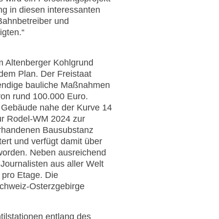
ng in diesen interessanten
 Bahnbetreiber und
igten.“
m Altenberger Kohlgrund
dem Plan. Der Freistaat
twendige bauliche Maßnahmen
von rund 100.000 Euro.
 Gebäude nahe der Kurve 14
 zur Rodel-WM 2024 zur
vorhandenen Bausubstanz
rt und verfügt damit über
 worden. Neben ausreichend
ournalisten aus aller Welt
 pro Etage. Die
chweiz-Osterzgebirge
ilstationen entlang des