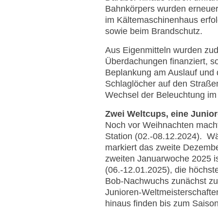
Bahnkörpers wurden erneuert
im Kältemaschinenhaus erfol
sowie beim Brandschutz.
Aus Eigenmitteln wurden zud
Überdachungen finanziert, so
Beplankung am Auslauf und d
Schlaglöcher auf den Straße
Wechsel der Beleuchtung im 
Zwei Weltcups, eine Junio
Noch vor Weihnachten macht
Station (02.-08.12.2024). W
markiert das zweite Dezembe
zweiten Januarwoche 2025 i
(06.-12.01.2025), die höchs
Bob-Nachwuchs zunächst zu
Junioren-Weltmeisterschafte
hinaus finden bis zum Saiso