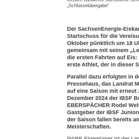
„Schlüsselübergabe“
Der SachsenEnergie-Eiskana
Startschuss für die Vereis
Oktober pünktlich um 18 Uh
gemeinsam mit seinem „Leh
die ersten Fahrten auf Ei
erste Athlet, der in diese
Parallel dazu erfolgten in
Pressehaus, das Landrat Mi
auf eine Saison mit erneut
Dezember 2024 der IBSF B
EBERSPÄCHER Rodel Weltcu
Gastgeber der IBSF Junior
der Saison fallen bereits 
Meisterschaften.
RSBB-Eigentümer ist der Lan