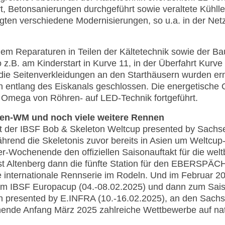
, Betonsanierungen durchgeführt sowie veraltete Kühll
gten verschiedene Modernisierungen, so u.a. in der Ne
em Reparaturen in Teilen der Kältetechnik sowie der Ba
 z.B. am Kinderstart in Kurve 11, in der Überfahrt Kurve
ie Seitenverkleidungen an den Starthäusern wurden ern
n entlang des Eiskanals geschlossen. Die energetische
Omega von Röhren- auf LED-Technik fortgeführt.
ren-WM und noch viele weitere Rennen
 der IBSF Bob & Skeleton Weltcup presented by Sachse
ährend die Skeletonis zuvor bereits in Asien um Weltcup
r-Wochenende den offiziellen Saisonauftakt für die wel
st Altenberg dann die fünfte Station für den EBERSPÄ
te internationale Rennserie im Rodeln. Und im Februar 
m IBSF Europacup (04.-08.02.2025) und dann zum Sai
n presented by E.INFRA (10.-16.02.2025), an den Sach
nende Anfang März 2025 zahlreiche Wettbewerbe auf nati