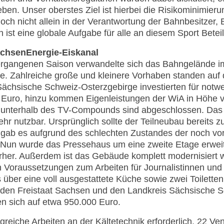
ben. Unser oberstes Ziel ist hierbei die Risikominimieru
doch nicht allein in der Verantwortung der Bahnbesitzer,
ist eine globale Aufgabe für alle an diesem Sport Beteil
achsenEnergie-Eiskanal
ergangenen Saison verwandelte sich das Bahngelände i
le. Zahlreiche große und kleinere Vorhaben standen auf 
Sächsische Schweiz-Osterzgebirge investierten für no
n Euro, hinzu kommen Eigenleistungen der WiA in Höhe 
 unterhalb des TV-Compounds sind abgeschlossen. Das
mehr nutzbar. Ursprünglich sollte der Teilneubau bereits
s gab es aufgrund des schlechten Zustandes der noch 
Nun wurde das Pressehaus um eine zweite Etage erweite
vorher. Außerdem ist das Gebäude komplett modernisiert
 Voraussetzungen zum Arbeiten für Journalistinnen und J
über eine voll ausgestattete Küche sowie zwei Toiletten
n Freistaat Sachsen und den Landkreis Sächsische S
fen sich auf etwa 950.000 Euro.
eiche Arbeiten an der Kältetechnik erforderlich. 22 Vent