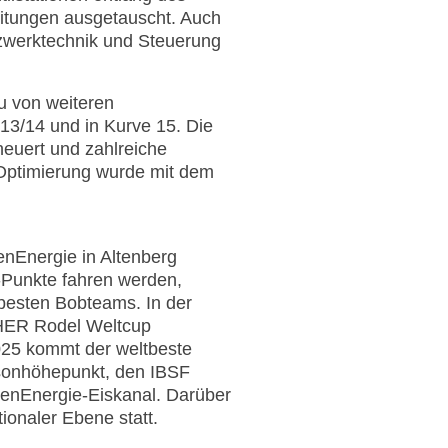
eitungen ausgetauscht. Auch
tzwerktechnik und Steuerung
u von weiteren
 13/14 und in Kurve 15. Die
euert und zahlreiche
 Optimierung wurde mit dem
nEnergie in Altenberg
-Punkte fahren werden,
tbesten Bobteams. In der
CHER Rodel Weltcup
2025 kommt der weltbeste
sonhöhepunkt, den IBSF
senEnergie-Eiskanal. Darüber
onaler Ebene statt.