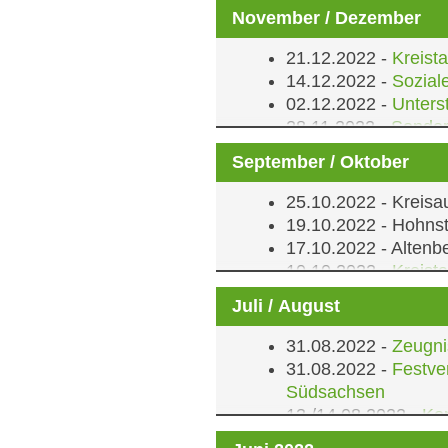
November / Dezember
21.12.2022 -
Kreist
14.12.2022 -
Sozial
02.12.2022 -
Unters
28.11.2022 -
Sonder
13.11.2022 -
Volkst
September / Oktober
05.11.2022 -
Unibör
04.11.2022 -
Deutsch
25.10.2022 -
Kreisa
03.11.2022 -
Förder
19.10.2022 -
Hohnste
17.10.2022 -
Altenbe
10.10.2022 -
Kreist
06.10.2022 -
Einwei
Juli / August
30.09.2022 -
Einwei
29.09.2022 -
Wirtsch
31.08.2022 -
Zeugni
25.09.2022 -
Enthül
31.08.2022 -
Festve
24.09.2022 -
Kreisa
Südsachsen
10.09.2022 -
Tag de
13./14.08.2022 -
Ko
09.09.2022 -
Amtsei
14.07.2022 -
Einser