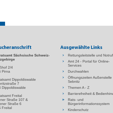
ucheranschrift
Ausgewählte Links
ratsamt Sächsische Schweiz-
Rettungsleitstelle und Notru
zgebirge
Amt 24 - Portal für Online-
Services
ßhof 2/4
6
Pirna
Durchwahlen
Öffnungszeiten Außenstelle
atsamt Dippoldiswalde
Sebnitz
ritzstraße 7
 Dippoldiswalde
Themen A - Z
Barrierefreiheit & Bedienhin
atsamt Freital
ner Straße 107 &
Rats- und
ner Straße 6
Bürgerinformationssystem
 Freital
Kinderschutz