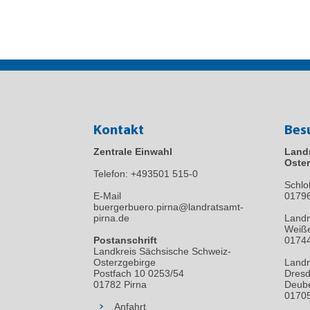
Kontakt
Bes
Zentrale Einwahl
Land
Oster
Telefon:
+493501 515-0
Schlo
E-Mail
0179
buergerbuero.pirna@landratsamt-
pirna.de
Landr
Weiße
Postanschrift
01744
Landkreis Sächsische Schweiz-
Osterzgebirge
Landr
Postfach 10 0253/54
Dresd
01782 Pirna
Deube
01705
Anfahrt