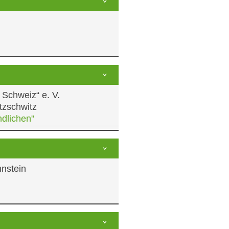
f
gebirge e. V.
 Schweiz“ e. V.
tzschwitz
ndlichen"
undes
zlöschzuges
nstein