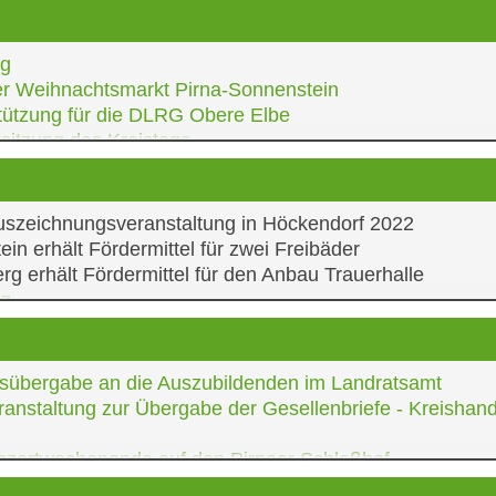
ag
er Weihnachtsmarkt Pirna-Sonnenstein
tützung für die DLRG Obere Elbe
sitzung des Kreistags
rauertag
se
es Rotes Kreuz Kreisverband Freital e. V. erhält Förder
uszeichnungsveranstaltung in Höckendorf 2022
ung für ehrenamtliche Arbeit der Johanniter in Heidenau
in erhält Fördermittel für zwei Freibäder
rg erhält Fördermittel für den Anbau Trauerhalle
ag
hung Ersatzneubau Wilhelmine-Reichard-Schule Freital
hung Jugendclub Goßdorf
aftstreff in Bannewitz
sübergabe an die Auszubildenden im Landratsamt
lung Canaletto-Relief
ranstaltung zur Übergabe der Gesellenbriefe - Kreishan
uszeichnungsveranstaltung der Feuerwehr
r Ausbildung
nzertwochenende auf den Pirnaer Schloßhof
nführung von Lutz Rodig als neuer Polizeipräsident
-Absolventen Auszeichnung