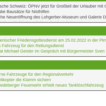
mtsveranstaltung
lung Ergebnisse Projektstudie Freilichtmuseum für Sachs
sche Schweiz: ÖPNV jetzt für Großteil der Urlauber mit 
asserkonferenz
est der Kreishandwerkerschaft
be Bausätze für Nisthilfen
verein Thürmsdorf Eröffnung Grillplatz
tätskonferenz
liche Neueröffnung des Lohgerber-Museum und Galerie D
ung der ehrenamtlichen Naturschutzhelfer
be Fördermittelbescheid Sanierung Gemeinderäume Ki
t übergibt Fördermittelbescheid an Rabenau
chtmeile Dippoldiswalde
meister des Landkreises beraten zur Ukraine-Krise
klungskommission Nationalparkregion
be Fördermittelbescheid Instandsetzung ehemalige Sch
shauptversammlung FFW Wilsdruff
tto-Forum Pirna e.V., Premiere Bildwerk
ung Aktionswoche „SCHAU REIN!“ 2022 im Landkreis im 
nischer Friedensgottesdienst am 25.02.2022 in der Pir
musleitbild Tourismusverband Sächsische Schweiz e.V.
-Unterstützung für Demokratieförderung
 Fahrzeug für den Rettungsdienst
iederversammlung Tourismusverband Sächsische Schweiz
fest Neubau Feuerwehrgerätehaus Rabenau
t besucht Kunststoffwerke in Porschendorf
at Michael Geisler im Gespräch mit Bürgermeister Sven
ihung Mensa Schulstandort Bannewitz
alparkrat
tag
be Fördermittelbescheid Revitalisierung Kleinbahnhof H
ag
usssitzung der Kreisjugendfeuerwehr
ne Fahrzeuge für den Regionalverkehr
elikopter die Klamm sichern
edeberger Feuerwehr erhielt neues Tanklöschfahrzeug