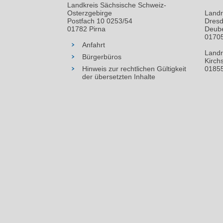
Landkreis Sächsische Schweiz-
Osterzgebirge
Landr
Postfach 10 0253/54
Dresd
01782 Pirna
Deube
01705
Anfahrt
Landr
Bürgerbüros
Kirch
Hinweis zur rechtlichen Gültigkeit
01855
der übersetzten Inhalte