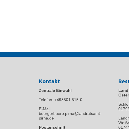
Kontakt
Bes
Zentrale Einwahl
Land
Oster
Telefon:
+493501 515-0
Schlo
E-Mail
0179
buergerbuero.pirna@landratsamt-
pirna.de
Landr
Weiße
Postanschrift
01744