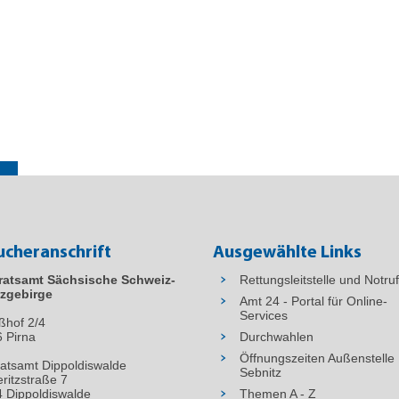
ucheranschrift
Ausgewählte Links
ratsamt Sächsische Schweiz-
Rettungsleitstelle und Notru
zgebirge
Amt 24 - Portal für Online-
Services
ßhof 2/4
6
Pirna
Durchwahlen
Öffnungszeiten Außenstelle
atsamt Dippoldiswalde
Sebnitz
ritzstraße 7
 Dippoldiswalde
Themen A - Z