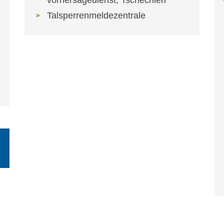
vorhersagedienst, Tschechien
Talsperrenmeldezentrale