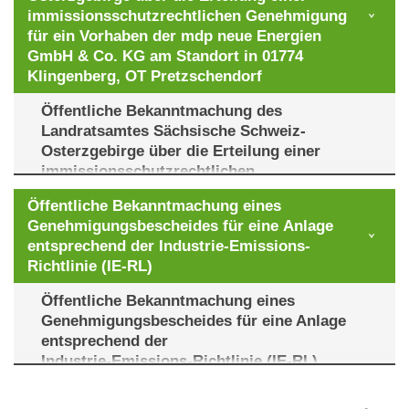
immissionsschutzrechtlichen Genehmigung
für ein Vorhaben der mdp neue Energien
GmbH & Co. KG am Standort in 01774
Klingenberg, OT Pretzschendorf
Öffentliche Bekanntmachung
des
Landratsamtes Sächsische Schweiz-
Osterzgebirge
über die Erteilung einer
immissionsschutzrechtlichen
Genehmigung
für ein Vorhaben der mdp
Öffentliche Bekanntmachung eines
neue Energien GmbH & Co. KG
am Standort
Genehmigungsbescheides für eine Anlage
in 01774 Klingenberg, OT Pretzschendorf
entsprechend der Industrie-Emissions-
Az: 28-IMI-106.11/5 /9-18/100
Richtlinie (IE-RL)
vom 18.04.2026
Öffentliche Bekanntmachung
eines
Auf der Grundlage des § 21a Abs. 1 der
Genehmigungsbescheides
für eine Anlage
Neunten Verordnung zur Durchführung des
entsprechend der
Bundes-Immissionsschutz-Gesetzes
Industrie-Emissions-Richtlinie (IE-RL)
(Verordnung über das Genehmigungsverfahren
– 9. BImSchV) in der Fassung der
Landkreis Sächsische Schweiz-Osterzgebirge