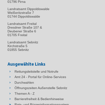
01796
Pirna
gemäß § 14 SächsDSchG,
luftverkehrsrechtliche Zustimmung
Landratsamt Dippoldiswalde
Weißeritzstraße 7
gemäß § 31 Abs. 2 Nr. 9 und Abs. 3 i. V.
01744 Dippoldiswalde
m. §§ 14 und 15 LuftVG und
Landratsamt Freital
luftverkehrsrechtliche Genehmigung
Dresdner Straße 107 &
gemäß § 15 Abs. 2 Satz 3 LuftVG zur
Deubener Straße 6
Aufstellung entsprechend hoher
01705 Freital
Montagekräne.
Landratsamt Sebnitz
Kirchstraße 5
4. Das gemeindliche Einvernehmen nach
01855 Sebnitz
§ 36 Abs. 1 BauGB zur Zulässigkeit des
Vorhabens wird nach § 36 Abs. 2 BauGB, § 71
Abs. 1 SächsBO ersetzt.
Ausgewählte Links
Rettungsleitstelle und Notrufe
5. Bestandteil dieser Genehmigung sind
Amt 24 - Portal für Online-Services
die unter Abschnitt B genannten
Durchwahlen
Antragsunterlagen sowie die in Abschnitt C und
D genannten Nebenbestimmungen.
Öffnungszeiten Außenstelle Sebnitz
Themen A - Z
6. Die Antragstellerin trägt die Kosten des
Barrierefreiheit & Bedienhinweise
Verfahrens.
Rats- und Bürgerinformationssystem