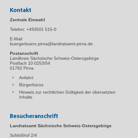
P10
Klingenberg
Pretzschendorf
Kontakt
Zentrale Einwahl
Telefon:
+493501 515-0
E-Mail
P11
Klingenberg
Pretzschendorf
buergerbuero.pirna@landratsamt-pirna.de
Postanschrift
Landkreis Sächsische Schweiz-Osterzgebirge
Postfach 10 0253/54
01782 Pirna
Anfahrt
3. Diese Genehmigung schließt gemäß §
Bürgerbüros
13 BImSchG folgende Entscheidungen mit ein:
Hinweis zur rechtlichen Gültigkeit der übersetzten
Inhalte
Baugenehmigung nach § 72 Abs. 1
SächsBO i. V. m. § 64 SächsBO,
naturschutzrechtliches Einvernehmen
Besucheranschrift
gemäß § 12 Abs. 1 SächsNatSchG i. V.
Landratsamt Sächsische Schweiz-Osterzgebirge
m. § 17 BNatSchG,
Schloßhof 2/4
denkmalschutzrechtliche Genehmigung