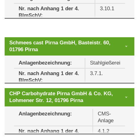
Nr. nach Anhang 1 der 4.
3.10.1
WEA
Gemeinde
Gemarkung
F
BImSchV:
Überwachungsintervall:
2 Jahre
Überwachungsbericht
P04
Klingenberg
Pretzschendorf
[pdf; 9,77 KB]
Schmees cast Pirna GmbH, Basteistr. 60,
01796 Pirna
Anlagenbezeichnung:
Stahlgießerei
Nr. nach Anhang 1 der 4.
3.7.1.
P05
Klingenberg
Pretzschendorf
BImSchV:
Überwachungsintervall:
2 Jahre
CHP Carbohydrate Pirna GmbH & Co. KG,
Lohmener Str. 12, 01796 Pirna
Anlagenbezeichnung:
CMS-
Nachträgliche Anordnung (NAO) nach §
P06
Klingenberg
Pretzschendorf
Anlage
17 BImSchG
[pdf; 1,95 MB]
Nr. nach Anhang 1 der 4.
4.1.2
Überwachungsbericht
[pdf; 10,47 KB]
BImSchV: