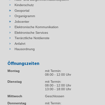
Kinderschutz
7. Für diese Entscheidung werden
Verwaltungsgebühren in Höhe von
.............
Geoportal
EUR festgesetzt und Auslagen in Höhe von
Organigramm
........
EUR erhoben. Der Gesamtbetrag ist
Jobcenter
entsprechend beiliegender Rechnung an das
Elektronische Kommunikation
Landratsamt Sächsische Schweiz-
Elektronische Services
Osterzgebirge zu zahlen.
Tierärztliche Notdienste
Anfahrt
Der Genehmigungsbescheid enthält folgende
Hausordnung
Rechtsbehelfsbelehrung:
„Gegen diesen Bescheid kann innerhalb eines
Öffnungszeiten
Monats nach Zustellung Widerspruch erhoben
werden. Der Widerspruch ist beim Landratsamt
Montag
mit Termin:
des Landkreises Sächsische Schweiz-
08:00 - 12:00 Uhr
Osterzgebirge, Schloßhof 2/4, 01796
Dienstag
mit Termin:
einzulegen.“
08:00 - 12:00 Uhr
13:00 - 18:00 Uhr
Der Genehmigungsbescheid mit den
Mittwoch
Geschlossen
getroffenen Nebenbestimmungen einschließlich
Donnerstag
mit Termin:
der Begründung ist auf der Internetseite des