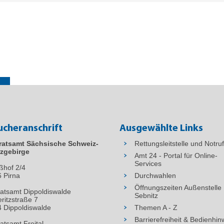
ucheranschrift
Ausgewählte Links
ratsamt Sächsische Schweiz-
Rettungsleitstelle und Notru
zgebirge
Amt 24 - Portal für Online-
Services
ßhof 2/4
6
Pirna
Durchwahlen
Öffnungszeiten Außenstelle
atsamt Dippoldiswalde
Sebnitz
ritzstraße 7
 Dippoldiswalde
Themen A - Z
Barrierefreiheit & Bedienhin
atsamt Freital