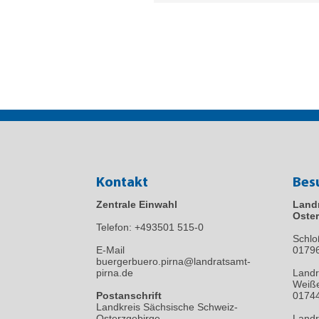
Kontakt
Bes
Zentrale Einwahl
Land
Oster
Telefon:
+493501 515-0
Schlo
E-Mail
0179
buergerbuero.pirna@landratsamt-
pirna.de
Landr
Weiße
Postanschrift
01744
Landkreis Sächsische Schweiz-
Osterzgebirge
Landr