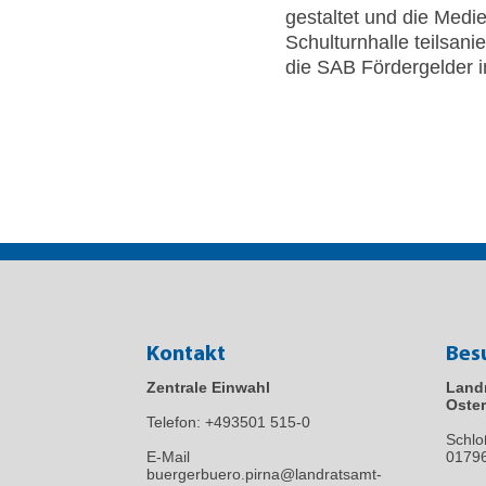
gestaltet und die Medi
Schulturnhalle teilsan
die SAB Fördergelder i
Kontakt
Bes
Zentrale Einwahl
Land
Oster
Telefon:
+493501 515-0
Schlo
E-Mail
0179
buergerbuero.pirna@landratsamt-