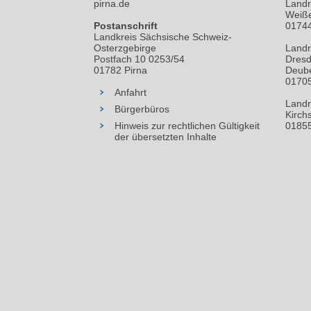
pirna.de
Landr
Weiße
Postanschrift
01744
Landkreis Sächsische Schweiz-
Osterzgebirge
Landr
Postfach 10 0253/54
Dresd
01782 Pirna
Deube
01705
Anfahrt
Landr
Bürgerbüros
Kirch
Hinweis zur rechtlichen Gültigkeit
01855
der übersetzten Inhalte