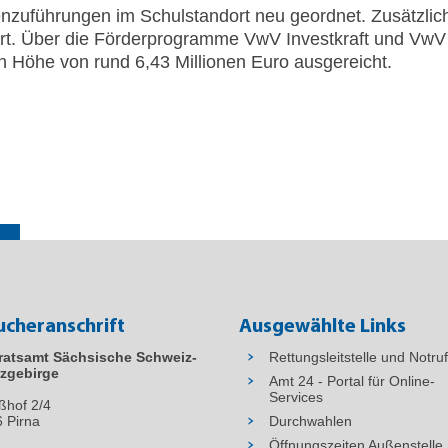
enzuführungen im Schulstandort neu geordnet. Zusätzlich
iert. Über die Förderprogramme VwV Investkraft und Vw
n Höhe von rund 6,43 Millionen Euro ausgereicht.
ucheranschrift
Ausgewählte Links
ratsamt Sächsische Schweiz-
Rettungsleitstelle und Notru
zgebirge
Amt 24 - Portal für Online-
Services
ßhof 2/4
6
Pirna
Durchwahlen
Öffnungszeiten Außenstelle