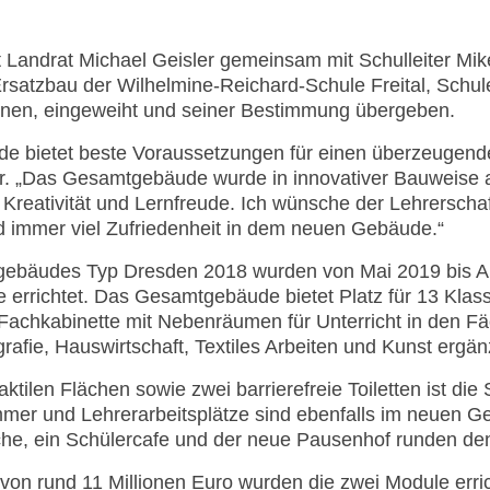
at Landrat Michael Geisler gemeinsam mit Schulleiter M
rsatzbau der Wilhelmine-Reichard-Schule Freital, Schul
nen, eingeweiht und seiner Bestimmung übergeben.
 bietet beste Voraussetzungen für einen überzeugenden
r. „Das Gesamtgebäude wurde in innovativer Bauweise au
 Kreativität und Lernfreude. Ich wünsche der Lehrerscha
nd immer viel Zufriedenheit in dem neuen Gebäude.“
gebäudes Typ Dresden 2018 wurden von Mai 2019 bis A
 errichtet. Das Gesamtgebäude bietet Platz für 13 Klas
Fachkabinette mit Nebenräumen für Unterricht in den F
rafie, Hauswirtschaft, Textiles Arbeiten und Kunst ergä
ktilen Flächen sowie zwei barrierefreie Toiletten ist die 
mmer und Lehrerarbeitsplätze sind ebenfalls im neuen Ge
e, ein Schülercafe und der neue Pausenhof runden de
on rund 11 Millionen Euro wurden die zwei Module erric