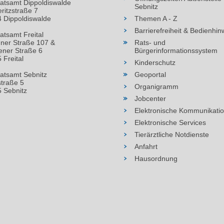
atsamt Dippoldiswalde
Sebnitz
ritzstraße 7
 Dippoldiswalde
Themen A - Z
Barrierefreiheit & Bedienhin
atsamt Freital
ner Straße 107 &
Rats- und
ner Straße 6
Bürgerinformationssystem
 Freital
Kinderschutz
atsamt Sebnitz
Geoportal
straße 5
Organigramm
 Sebnitz
Jobcenter
Elektronische Kommunikati
Elektronische Services
Tierärztliche Notdienste
Anfahrt
Hausordnung