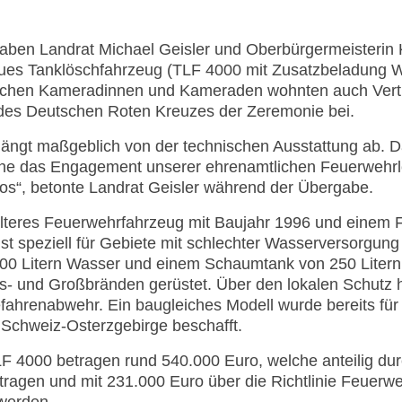
aben Landrat Michael Geisler und Oberbürgermeisterin K
ues Tanklöschfahrzeug (TLF 4000 mit Zusatzbeladung Wa
ichen Kameradinnen und Kameraden wohnten auch Vertre
des Deutschen Roten Kreuzes der Zeremonie bei.
hängt maßgeblich von der technischen Ausstattung ab. D
ne das Engagement unserer ehrenamtlichen Feuerwehrle
os“, betonte Landrat Geisler während der Übergabe.
älteres Feuerwehrfahrzeug mit Baujahr 1996 und eine
ist speziell für Gebiete mit schlechter Wasserversorgung
0 Litern Wasser und einem Schaumtank von 250 Litern i
s- und Großbränden gerüstet. Über den lokalen Schutz h
efahrenabwehr. Ein baugleiches Modell wurde bereits f
Schweiz-Osterzgebirge beschafft.
F 4000 betragen rund 540.000 Euro, welche anteilig dur
tragen und mit 231.000 Euro über die Richtlinie Feuerw
 werden.