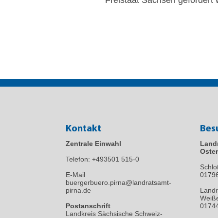
Kontakt
Bes
Zentrale Einwahl
Land
Oster
Telefon:
+493501 515-0
Schlo
E-Mail
0179
buergerbuero.pirna@landratsamt-
pirna.de
Landr
Weiße
Postanschrift
01744
Landkreis Sächsische Schweiz-