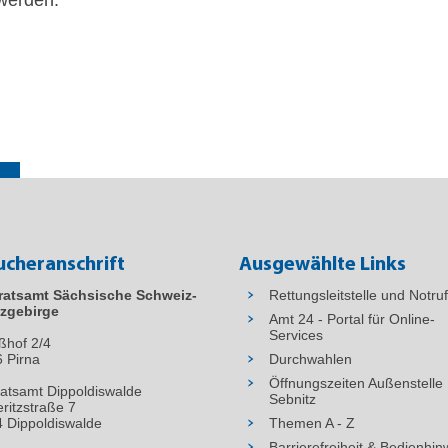
ucheranschrift
Ausgewählte Links
ratsamt Sächsische Schweiz-
Rettungsleitstelle und Notru
zgebirge
Amt 24 - Portal für Online-
Services
ßhof 2/4
6
Pirna
Durchwahlen
Öffnungszeiten Außenstelle
atsamt Dippoldiswalde
Sebnitz
ritzstraße 7
 Dippoldiswalde
Themen A - Z
Barrierefreiheit & Bedienhin