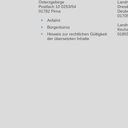
Osterzgebirge
Landr
Postfach 10 0253/54
Dresd
01782 Pirna
Deube
01705
Anfahrt
Landr
Bürgerbüros
Kirch
Hinweis zur rechtlichen Gültigkeit
01855
der übersetzten Inhalte