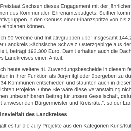
 Freistaat Sachsen dieses Engagement mit der jährlich
men des Kommunalen Ehrenamtsbudgets. Seither kommen
iativgruppen in den Genuss einer Finanzspritze von bis zu
e einplanen können.
ch 90 Vereine und Initiativgruppen über insgesamt 144.
r Landkreis Sächsische Schweiz-Osterzgebirge aus d
ielt, beträgt 192.300 Euro. Damit erhalten auch die Da
es Landkreises einen Anteil.
s ich heute weitere 41 Zuwendungsbescheide in diesem f
ten in ihrer Funktion als Jurymitglieder übergeben zu 
 34 Kommunen entschieden und staunten auch in diesem 
eichten Projekte. Ohne Sie wäre diese Veranstaltung nicht
en unbezahlbaren Beitrag für unsere Gesellschaft, dafü
t anwesenden Bürgermeister und Kreisräte.“, so der Lan
insvielfalt des Landkreises
alt es für die Jury Projekte aus den Kategorien Kuns/Kul