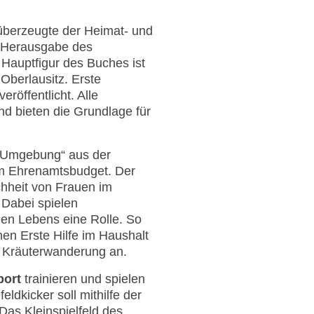
berzeugte der Heimat- und
ie Herausgabe des
Hauptfigur des Buches ist
Oberlausitz. Erste
röffentlicht. Alle
d bieten die Grundlage für
d Umgebung“ aus der
m Ehrenamtsbudget. Der
chheit von Frauen im
 Dabei spielen
chen Lebens eine Rolle. So
en Erste Hilfe im Haushalt
e Kräuterwanderung an.
port
trainieren und spielen
eldkicker soll mithilfe der
Das Kleinspielfeld des