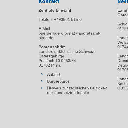
Kontakt
Bes
Zentrale Einwahl
Land
Oster
Telefon:
+493501 515-0
Schlo
E-Mail
0179
buergerbuero.pirna@landratsamt-
pirna.de
Landr
Weiße
Postanschrift
01744
Landkreis Sächsische Schweiz-
Osterzgebirge
Landr
Postfach 10 0253/54
Dresd
01782 Pirna
Deube
01705
Anfahrt
Landr
Bürgerbüros
Kirch
Hinweis zur rechtlichen Gültigkeit
01855
der übersetzten Inhalte