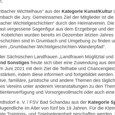
n.
mbacher Wichtelhaus“ aus der
Kategorie Kunst/Kultur
ü
umbach die Jury. Gemeinsames Ziel der Mitglieder ist d
cher Wichtelgeschichten“ durch den Heimatverein. Die 
fast vergessene Sagenfigur aus dem Erzgebirge und der 
Kobelchen wurden bereits im Dezember letzten Jahres ve
schichten sind in Grumbach und Umgebung zu finden un
, dem „Grumbacher-Wichtelgeschichten-Wanderpfad“.
der Sächsischen Landfrauen „Landfrauen Müglitztal un
und Sonstiges
freute sich über eine Zuwendung aus de
im Juni 2021 mit dem Ziel die Teilhabe und Chancenglei
 stärken, indem diese informiert und fortgebildet werden.
tive, familiäre, juristische und andere Themen des tägli
 des Vereins unter anderem Veranstaltungen zu den Them
Patientenverfügung und Vorsorgevollmacht oder auch ein
rdtsdorf e. V. / FSV Bad Schandau aus der
Kategorie S
ugendliche im Alter von fünf bis 19 Jahren. Für die Kleinf
te Trainings- und Spielgelegenheit geschaffen werden. 