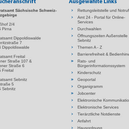
ucheranschrift
Ausgewählte Links
ratsamt Sächsische Schweiz-
Rettungsleitstelle und Notru
zgebirge
Amt 24 - Portal für Online-
Services
ßhof 2/4
6
Pirna
Durchwahlen
Öffnungszeiten Außenstelle
atsamt Dippoldiswalde
Sebnitz
ritzstraße 7
 Dippoldiswalde
Themen A - Z
Barrierefreiheit & Bedienhin
atsamt Freital
ner Straße 107 &
Rats- und
ner Straße 6
Bürgerinformationssystem
 Freital
Kinderschutz
atsamt Sebnitz
Geoportal
straße 5
Organigramm
 Sebnitz
Jobcenter
Elektronische Kommunikati
Elektronische Services
Tierärztliche Notdienste
Anfahrt
Hausordnung