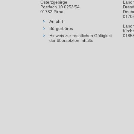
Osterzgebirge
Landr
Postfach 10 0253/54
Dresd
01782 Pirna
Deube
01705
Anfahrt
Landr
Bürgerbüros
Kirch
Hinweis zur rechtlichen Gültigkeit
01855
der übersetzten Inhalte