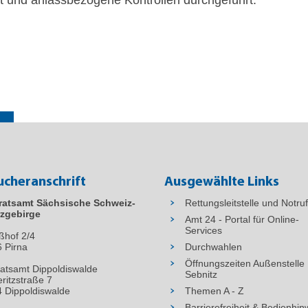
ucheranschrift
Ausgewählte Links
ratsamt Sächsische Schweiz-
Rettungsleitstelle und Notru
zgebirge
Amt 24 - Portal für Online-
Services
ßhof 2/4
6
Pirna
Durchwahlen
Öffnungszeiten Außenstelle
atsamt Dippoldiswalde
Sebnitz
ritzstraße 7
 Dippoldiswalde
Themen A - Z
Barrierefreiheit & Bedienhin