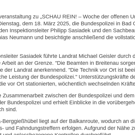
eranstaltung zu „SCHAU REIN! – Woche der offenen U
Dienstag, dem 18. März 2025, die Bundespolizei in Bad 
enden Inspektionsleiter Philipp Sasiadek und den Sachbear
as Neumann und besichtigte anschließend die vollstation
onsleiter Sasiadek führte Landrat Michael Geisler durch 
ie Arbeit an der Grenze. "Die Beamten in Breitenau sorge
nte der Landrat anerkennend. "Die Technik vor Ort ist be
sche Leistung der Bundespolizei." Unterstützungskräfte d
ie vor Ort stationierten, wöchentlich wechselnden Kräfte
ute Zusammenarbeit zwischen der Bundespolizei und dem 
 der Bundespolizei und erhielt Einblicke in die vorüberg
ch sind.
-Berggießhübel liegt auf der Balkanroute, wodurch an d
ns- und Fahndungstreffern erfolgen. Aufgrund der Nähe z
et und anlassbezogene Kontrollen durchgeführt.