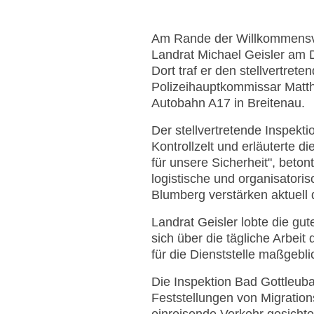
Am Rande der Willkommensv
Landrat Michael Geisler am 
Dort traf er den stellvertret
Polizeihauptkommissar Matthi
Autobahn A17 in Breitenau.
Der stellvertretende Inspekti
Kontrollzelt und erläuterte d
für unsere Sicherheit", beto
logistische und organisatori
Blumberg verstärken aktuell d
Landrat Geisler lobte die g
sich über die tägliche Arbeit
für die Dienststelle maßgebli
Die Inspektion Bad Gottleuba
Feststellungen von Migratio
einreisende Verkehr gesicht