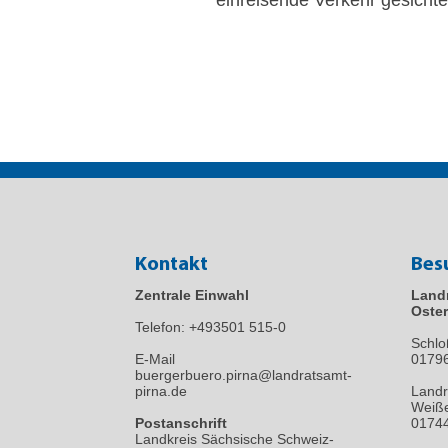
Kontakt
Bes
Zentrale Einwahl
Land
Oster
Telefon:
+493501 515-0
Schlo
E-Mail
0179
buergerbuero.pirna@landratsamt-
pirna.de
Landr
Weiße
Postanschrift
01744
Landkreis Sächsische Schweiz-