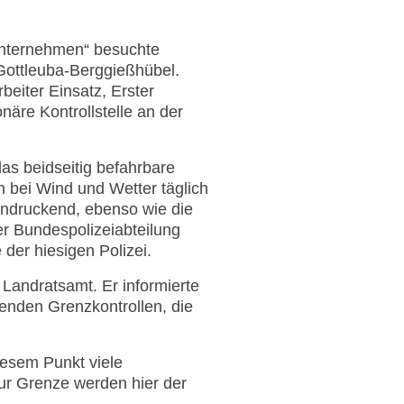
nternehmen“ besuchte
Gottleuba-Berggießhübel.
beiter Einsatz, Erster
äre Kontrollstelle an der
das beidseitig befahrbare
n bei Wind und Wetter täglich
eindruckend, ebenso wie die
er Bundespolizeiabteilung
 der hiesigen Polizei.
Landratsamt. Er informierte
ehenden Grenzkontrollen, die
iesem Punkt viele
ur Grenze werden hier der