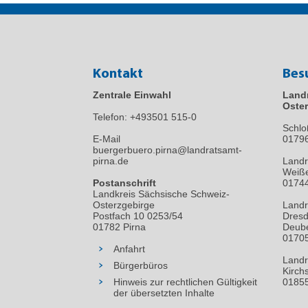
Kontakt
Bes
Zentrale Einwahl
Land
Oster
Telefon:
+493501 515-0
Schlo
E-Mail
0179
buergerbuero.pirna@landratsamt-
pirna.de
Landr
Weiße
Postanschrift
01744
Landkreis Sächsische Schweiz-
Osterzgebirge
Landr
Postfach 10 0253/54
Dresd
01782 Pirna
Deube
01705
Anfahrt
Landr
Bürgerbüros
Kirch
Hinweis zur rechtlichen Gültigkeit
01855
der übersetzten Inhalte