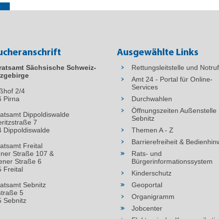
ucheranschrift
Ausgewählte Links
ratsamt Sächsische Schweiz-
Rettungsleitstelle und Notru
zgebirge
Amt 24 - Portal für Online-
Services
ßhof 2/4
6
Pirna
Durchwahlen
Öffnungszeiten Außenstelle
atsamt Dippoldiswalde
Sebnitz
ritzstraße 7
 Dippoldiswalde
Themen A - Z
Barrierefreiheit & Bedienhin
atsamt Freital
ner Straße 107 &
Rats- und
ner Straße 6
Bürgerinformationssystem
 Freital
Kinderschutz
atsamt Sebnitz
Geoportal
straße 5
Organigramm
 Sebnitz
Jobcenter