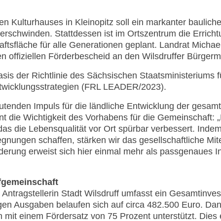
n Kulturhauses in Kleinopitz soll ein markanter bauliche
g verschwinden. Stattdessen ist im Ortszentrum die Erric
ftsfläche für alle Generationen geplant. Landrat Michae
 offiziellen Förderbescheid an den Wilsdruffer Bürgerme
sis der Richtlinie des Sächsischen Staatsministeriums f
icklungsstrategien (FRL LEADER/2023).
utenden Impuls für die ländliche Entwicklung der gesam
nt die Wichtigkeit des Vorhabens für die Gemeinschaft: 
 das die Lebensqualität vor Ort spürbar verbessert. Inde
gnungen schaffen, stärken wir das gesellschaftliche Mite
erung erweist sich hier einmal mehr als passgenaues In
rfgemeinschaft
r Antragstellerin Stadt Wilsdruff umfasst ein Gesamtinve
igen Ausgaben belaufen sich auf circa 482.500 Euro. Da
 mit einem Fördersatz von 75 Prozent unterstützt. Dies