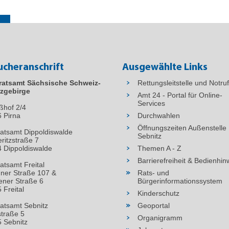
ucheranschrift
Ausgewählte Links
ratsamt Sächsische Schweiz-
Rettungsleitstelle und Notru
zgebirge
Amt 24 - Portal für Online-
Services
ßhof 2/4
6
Pirna
Durchwahlen
Öffnungszeiten Außenstelle
atsamt Dippoldiswalde
Sebnitz
ritzstraße 7
 Dippoldiswalde
Themen A - Z
Barrierefreiheit & Bedienhin
atsamt Freital
ner Straße 107 &
Rats- und
ner Straße 6
Bürgerinformationssystem
 Freital
Kinderschutz
atsamt Sebnitz
Geoportal
straße 5
Organigramm
 Sebnitz