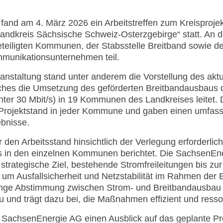
fand am 4. März 2026 ein Arbeitstreffen zum Kreisprojek
andkreis Sächsische Schweiz-Osterzgebirge“ statt. An
beteiligten Kommunen, der Stabsstelle Breitband sowie 
munikationsunternehmen teil.
ranstaltung stand unter anderem die Vorstellung des akt
ches die Umsetzung des geförderten Breitbandausbaus 
nter 30 Mbit/s) in 19 Kommunen des Landkreises leitet. 
Projektstand in jeder Kommune und gaben einen umfass
ebnisse.
en Arbeitsstand hinsichtlich der Verlegung erforderlic
 in den einzelnen Kommunen berichtet. Die SachsenEner
strategische Ziel, bestehende Stromfreileitungen bis zu
, um Ausfallsicherheit und Netzstabilität im Rahmen de
 enge Abstimmung zwischen Strom- und Breitbandausbau 
u und trägt dazu bei, die Maßnahmen effizient und res
 SachsenEnergie AG einen Ausblick auf das geplante P