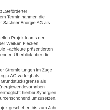
t „Geförderter
 dem Termin nahmen die
der SachsenEnergie AG als
uellen Projektteams der
der Weißen Flecken
Die Fachleute präsentierten
enden Überblick über die
her Stromleitungen im Zuge
gie AG verfolgt als
r Grundstücksgrenze als
r Energiewendevorhaben
ermöglicht hierbei Synergien
sourcenschonend umzusetzen.
rojektgeschehen bis zum Jahr