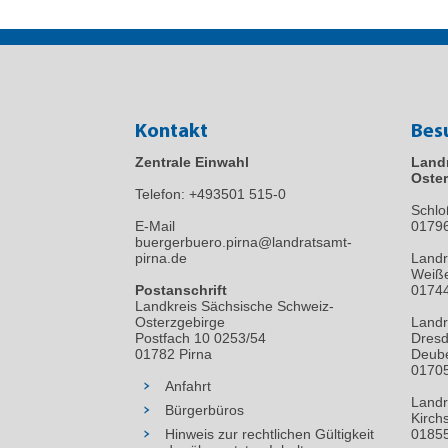
Kontakt
Bes
Zentrale Einwahl
Land
Oster
Telefon:
+493501 515-0
Schlo
E-Mail
0179
buergerbuero.pirna@landratsamt-
pirna.de
Landr
Weiße
Postanschrift
01744
Landkreis Sächsische Schweiz-
Osterzgebirge
Landr
Postfach 10 0253/54
Dresd
01782 Pirna
Deube
01705
Anfahrt
Landr
Bürgerbüros
Kirch
Hinweis zur rechtlichen Gültigkeit
01855