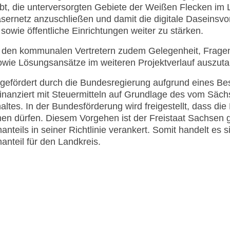
eibt, die unterversorgten Gebiete der Weißen Flecken im
asernetz anzuschließen und damit die digitale Daseinsvo
owie öffentliche Einrichtungen weiter zu stärken.
t den kommunalen Vertretern zudem Gelegenheit, Fragen 
wie Lösungsansätze im weiteren Projektverlauf auszut
d gefördert durch die Bundesregierung aufgrund eines B
inanziert mit Steuermitteln auf Grundlage des vom Säc
tes. In der Bundesförderung wird freigestellt, dass die
dürfen. Diesem Vorgehen ist der Freistaat Sachsen ge
teils in seiner Richtlinie verankert. Somit handelt es 
nteil für den Landkreis.