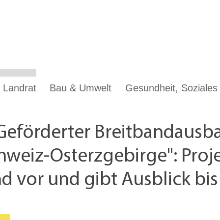
 Landrat
Bau & Umwelt
Gesundheit, Soziale
"Geförderter Breitbandausb
hweiz-Osterzgebirge": Proje
nd vor und gibt Ausblick bi