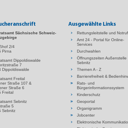
ucheranschrift
Ausgewählte Links
ratsamt Sächsische Schweiz-
Rettungsleitstelle und Notru
zgebirge
Amt 24 - Portal für Online-
Services
ßhof 2/4
6
Pirna
Durchwahlen
Öffnungszeiten Außenstelle
atsamt Dippoldiswalde
Sebnitz
ritzstraße 7
 Dippoldiswalde
Themen A - Z
Barrierefreiheit & Bedienhin
atsamt Freital
ner Straße 107 &
Rats- und
ner Straße 6
Bürgerinformationssystem
 Freital
Kinderschutz
atsamt Sebnitz
Geoportal
straße 5
Organigramm
 Sebnitz
Jobcenter
Elektronische Kommunikati