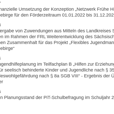
7
inanzielle Umsetzung der Konzeption „Netzwerk Frühe Hi
birge für den Förderzeitraum 01.01.2022 bis 31.12.20
3
Vergabe von Zuwendungen aus Mitteln des Landkreises 
n im Rahmen der FRL Weiterentwicklung des Sächsische
chen Zusammenhalt für das Projekt „Flexibles Jugendma
ebirge“
4
gendhilfeplanung im Teilfachplan B „Hilfen zur Erziehu
 für seelisch behinderte Kinder und Jugendliche nach § 3
deswohlgefährdung nach § 8a SGB VIII“ - Ergebnis der Ü
er
6
len Planungsstand der PiT-Schulbefragung im Schuljahr 