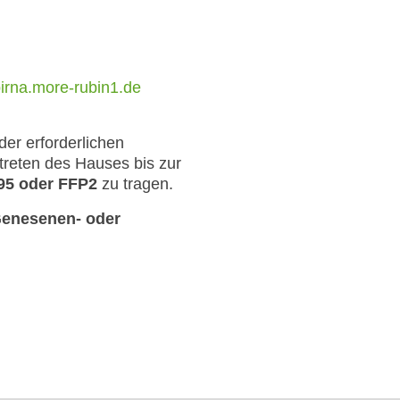
pirna.more-rubin1.de
er erforderlichen
reten des Hauses bis zur
95 oder FFP2
zu tragen.
Genesenen- oder