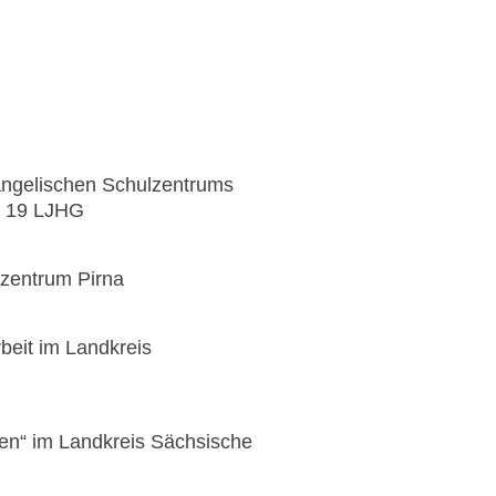
angelischen Schulzentrums
 § 19 LJHG
lzentrum Pirna
beit im Landkreis
fen“ im Landkreis Sächsische