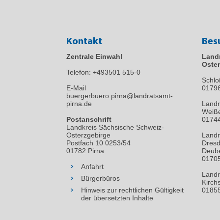
Kontakt
Bes
Zentrale Einwahl
Land
Oster
Telefon:
+493501 515-0
Schlo
E-Mail
0179
buergerbuero.pirna@landratsamt-
pirna.de
Landr
Weiße
Postanschrift
01744
Landkreis Sächsische Schweiz-
Osterzgebirge
Landr
Postfach 10 0253/54
Dresd
01782 Pirna
Deube
01705
Anfahrt
Landr
Bürgerbüros
Kirch
Hinweis zur rechtlichen Gültigkeit
01855
der übersetzten Inhalte