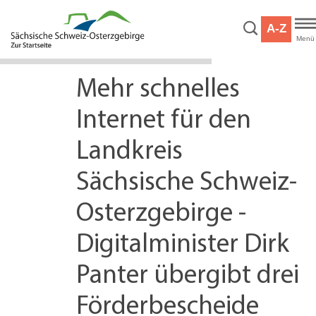
Hauptnavigation
Hauptinhalt
A-Z
Service
Menü
Mehr schnelles
Internet für den
Landkreis
Sächsische Schweiz-
Osterzgebirge -
Digitalminister Dirk
Panter übergibt drei
Förderbescheide