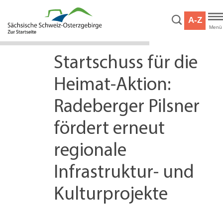
Hauptnavigation
Hauptinhalt
A-Z
Service
Menü
Startschuss für die
Heimat-Aktion:
Radeberger Pilsner
fördert erneut
regionale
Infrastruktur- und
Kulturprojekte