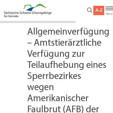
Hauptnavigation
Hauptinhalt
A-Z
Service
Menü
Allgemeinverfügung
– Amtstierärztliche
Verfügung zur
Teilaufhebung eines
Sperrbezirkes
wegen
Amerikanischer
Faulbrut (AFB) der